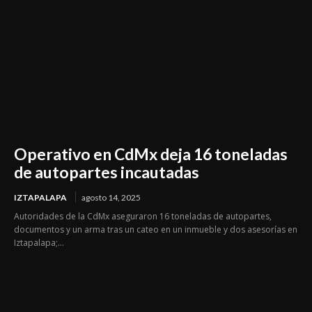
Operativo en CdMx deja 16 toneladas
de autopartes incautadas
IZTAPALAPA
agosto 14, 2025
Autoridades de la CdMx aseguraron 16 toneladas de autopartes,
documentos y un arma tras un cateo en un inmueble y dos asesorías en
Iztapalapa;...