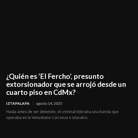
¿Quién es ‘El Fercho’, presunto
extorsionador que se arrojó desde un
cuarto piso en CdMx?
IZTAPALAPA
agosto 14, 2025
Hasta antes de ser detenido, el criminal lideraba una banda que
operaba en la Venustiano Carranza e Iztacalco.