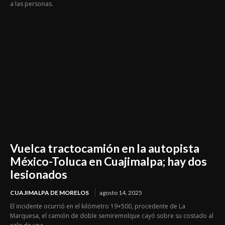
a las personas.
Vuelca tractocamión en la autopista
México-Toluca en Cuajimalpa; hay dos
lesionados
CUAJIMALPA DE MORELOS
agosto 14, 2025
El incidente ocurrió en el kilómetro 19+500, procedente de La
Marquesa, el camión de doble semiremolque cayó sobre su costado al