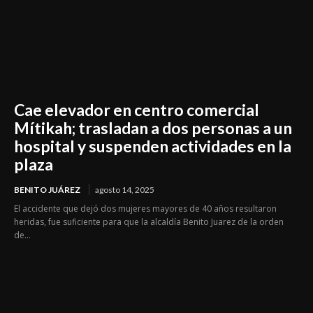
Cae elevador en centro comercial
Mítikah; trasladan a dos personas a un
hospital y suspenden actividades en la
plaza
BENITO JUÁREZ
agosto 14, 2025
El accidente que dejó dos mujeres mayores de 40 años resultaron
heridas, fue suficiente para que la alcaldía Benito Juarez de la orden
de...