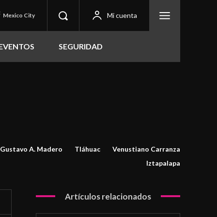
C
Mi cuenta
Mexico City
EVENTOS
SEGURIDAD
Gustavo A. Madero
Tláhuac
Venustiano Carranza
Iztapalapa
Artículos relacionados