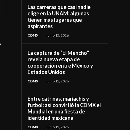
Las carreras que casi nadie
elige en la UNAM: algunas
tienen más lugares que
aspirantes
CDMX
junio 15, 2026
e
La captura de “El Mencho”
revela nueva etapa de
cooperación entre México y
Estados Unidos
CDMX
junio 15, 2026
Entre catrinas, mariachis y
futbol: así convirtió la CDMX el
Mundial en una fiesta de
identidad mexicana
CDMX
junio 15, 2026