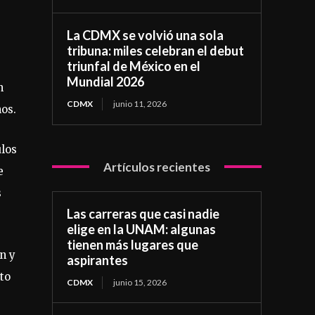
La CDMX se volvió una sola
tribuna: miles celebran el debut
triunfal de México en el
Mundial 2026
n
CDMX
junio 11, 2026
os.
ulos
Artículos recientes
e
s
Las carreras que casi nadie
elige en la UNAM: algunas
tienen más lugares que
n y
aspirantes
to
CDMX
junio 15, 2026