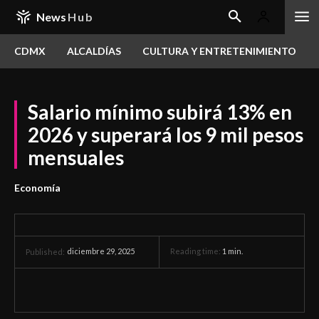
News
Hub
CDMX
ALCALDÍAS
CULTURA Y ENTRETENIMIENTO
Salario mínimo subirá 13% en
2026 y superará los 9 mil pesos
mensuales
Economía
diciembre 29, 2025
Reading time:
1
min.
Published: