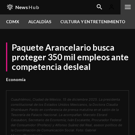
News
Hub
CDMX
ALCALDÍAS
CULTURA Y ENTRETENIMIENTO
Paquete Arancelario busca
proteger 350 mil empleos ante
competencia desleal
Economía
Cuauhtémoc, Ciudad de México. 15 de diciembre 2025. La presidenta
constitucional de los Estados Unidos Mexicanos, la Doctora Claudia
Sheinbaum Pardo en conferencia de prensa matutina en el salón de la
Tesorería de Palacio Nacional. La acompañan: Marcelo Ebrard
Casaubon, Secretario de Economía; Iván Escalante, Procurador Federal
del Consumidor (Profeco) y Alfonso Suárez del Real, asesor político de
la Coordinación de Comunicación Social. Foto: Gabriel