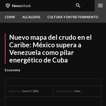
News
Hub
CDMX
ALCALDÍAS
CULTURA Y ENTRETENIMIENTO
Nuevo mapa del crudo en el
Caribe: México supera a
Venezuela como pilar
energético de Cuba
Economía
enero 7, 2026
Reading time:
1
min.
Published: