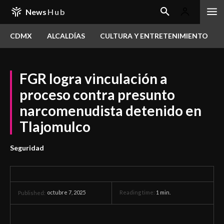
News
Hub
CDMX
ALCALDÍAS
CULTURA Y ENTRETENIMIENTO
FGR logra vinculación a
proceso contra presunto
narcomenudista detenido en
Tlajomulco
Seguridad
octubre 7, 2025
Reading time:
1
min.
Published: