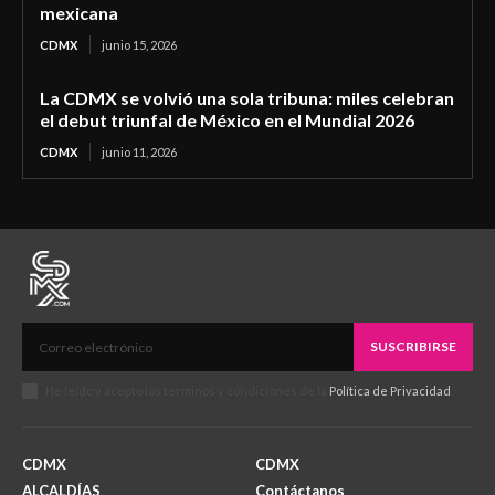
mexicana
CDMX
junio 15, 2026
La CDMX se volvió una sola tribuna: miles celebran
el debut triunfal de México en el Mundial 2026
CDMX
junio 11, 2026
SUSCRIBIRSE
He leído y acepto los términos y condiciones de la
Política de Privacidad
.
CDMX
CDMX
ALCALDÍAS
Contáctanos