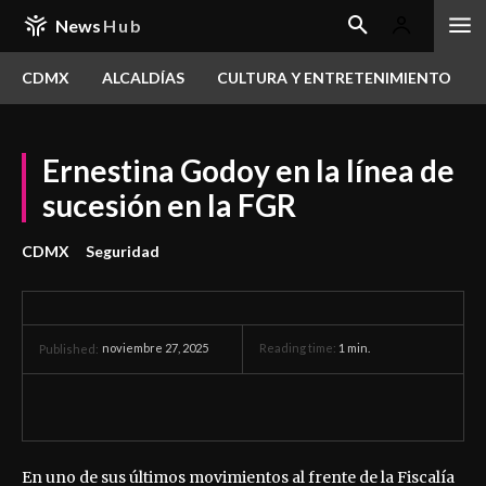
News
Hub
CDMX
ALCALDÍAS
CULTURA Y ENTRETENIMIENTO
Ernestina Godoy en la línea de
sucesión en la FGR
CDMX
Seguridad
noviembre 27, 2025
Reading time:
1
min.
Published:
En uno de sus últimos movimientos al frente de la Fiscalía