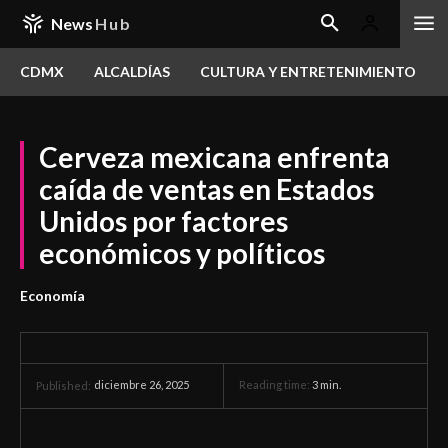
News
Hub
CDMX
ALCALDÍAS
CULTURA Y ENTRETENIMIENTO
Cerveza mexicana enfrenta
caída de ventas en Estados
Unidos por factores
económicos y políticos
Economía
diciembre 26, 2025
Reading time:
3
min.
Published: