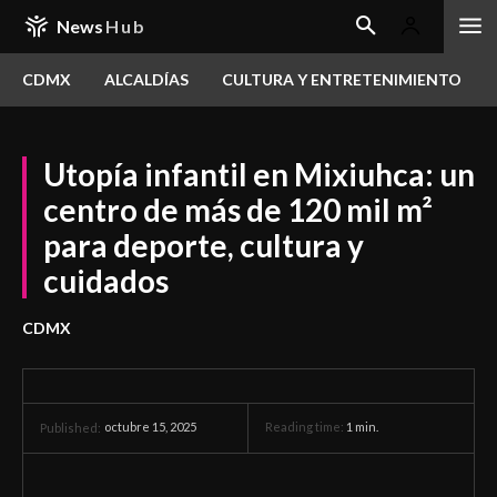
News
Hub
CDMX
ALCALDÍAS
CULTURA Y ENTRETENIMIENTO
Utopía infantil en Mixiuhca: un
centro de más de 120 mil m²
para deporte, cultura y
cuidados
CDMX
octubre 15, 2025
Reading time:
1
min.
Published: