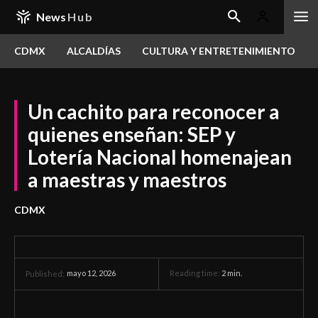
News
Hub
CDMX
ALCALDÍAS
CULTURA Y ENTRETENIMIENTO
Un cachito para reconocer a
quienes enseñan: SEP y
Lotería Nacional homenajean
a maestras y maestros
CDMX
mayo 12, 2026
Reading time:
2
min.
Published: