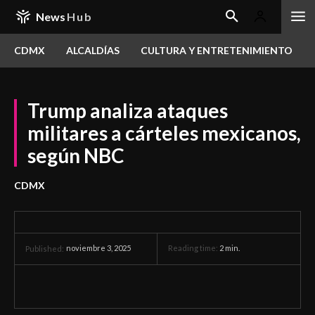
News
Hub
CDMX
ALCALDÍAS
CULTURA Y ENTRETENIMIENTO
Trump analiza ataques
militares a cárteles mexicanos,
según NBC
CDMX
noviembre 3, 2025
Reading time:
2
min.
Published: