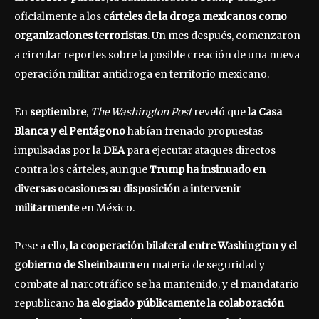
oficialmente a los
cárteles de la droga mexicanos como
organizaciones terroristas
. Un mes después, comenzaron
a circular reportes sobre la posible creación de una nueva
operación militar antidroga en territorio mexicano.
En
septiembre
,
The Washington Post
reveló que
la Casa
Blanca y el Pentágono
habían frenado propuestas
impulsadas por la
DEA
para ejecutar ataques directos
contra los cárteles, aunque
Trump ha insinuado en
diversas ocasiones su disposición a intervenir
militarmente
en México.
Pese a ello,
la cooperación bilateral entre Washington y el
gobierno de Sheinbaum
en materia de seguridad y
combate al narcotráfico se ha mantenido, y el mandatario
republicano
ha elogiado públicamente la colaboración