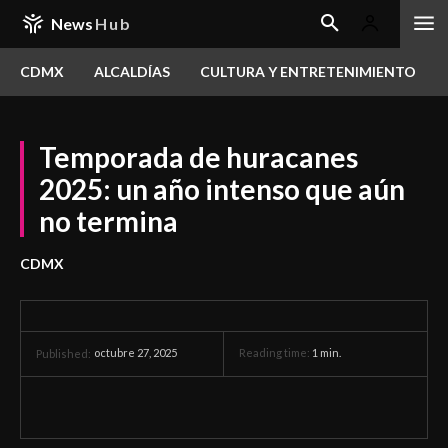
News
Hub
CDMX
ALCALDÍAS
CULTURA Y ENTRETENIMIENTO
Temporada de huracanes
2025: un año intenso que aún
no termina
CDMX
octubre 27, 2025
Reading time:
1
min.
Published: