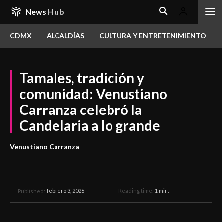
News
Hub
CDMX
ALCALDÍAS
CULTURA Y ENTRETENIMIENTO
Tamales, tradición y
comunidad: Venustiano
Carranza celebró la
Candelaria a lo grande
Venustiano Carranza
febrero 3, 2026
Reading time:
1
min.
Published: