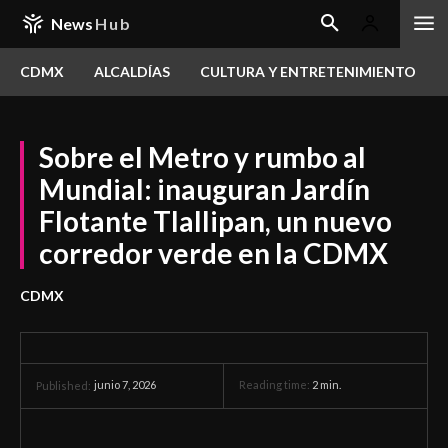
News
Hub
CDMX
ALCALDÍAS
CULTURA Y ENTRETENIMIENTO
Sobre el Metro y rumbo al
Mundial: inauguran Jardín
Flotante Tlallipan, un nuevo
corredor verde en la CDMX
CDMX
junio 7, 2026
Reading time:
2
min.
Published: