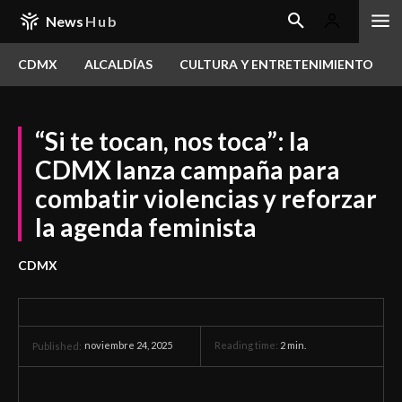
News
Hub
CDMX
ALCALDÍAS
CULTURA Y ENTRETENIMIENTO
“Si te tocan, nos toca”: la
CDMX lanza campaña para
combatir violencias y reforzar
la agenda feminista
CDMX
noviembre 24, 2025
Reading time:
2
min.
Published: