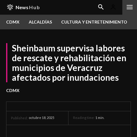
News
Hub
CDMX
ALCALDÍAS
CULTURA Y ENTRETENIMIENTO
Sheinbaum supervisa labores
de rescate y rehabilitación en
municipios de Veracruz
afectados por inundaciones
CDMX
octubre 18, 2025
Reading time:
1
min.
Published: