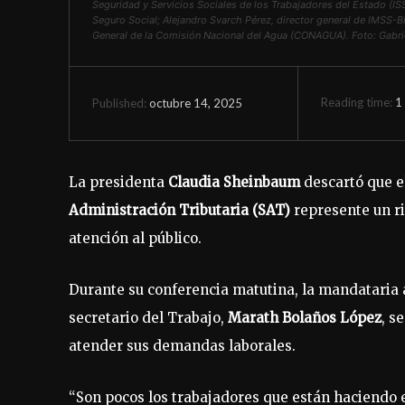
Seguridad y Servicios Sociales de los Trabajadores del Estado (IS
Seguro Social; Alejandro Svarch Pérez, director general de IMSS-Bi
General de la Comisión Nacional del Agua (CONAGUA). Foto: Gabri
Reading time:
1
octubre 14, 2025
Published:
La presidenta
Claudia Sheinbaum
descartó que e
Administración Tributaria (SAT)
represente un ri
atención al público.
Durante su conferencia matutina, la mandataria a
secretario del Trabajo,
Marath Bolaños López
, s
atender sus demandas laborales.
“Son pocos los trabajadores que están haciendo e