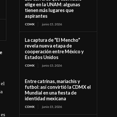
elige en la UNAM: algunas
tienen más lugares que
aspirantes
CDMX
junio 15, 2026
La captura de “El Mencho”
revela nueva etapa de
cooperación entre México y
de
Estados Unidos
CDMX
junio 15, 2026
Entre catrinas, mariachis y
 el
futbol: así convirtió la CDMX el
ra
Mundial en una fiesta de
identidad mexicana
CDMX
junio 15, 2026
 es