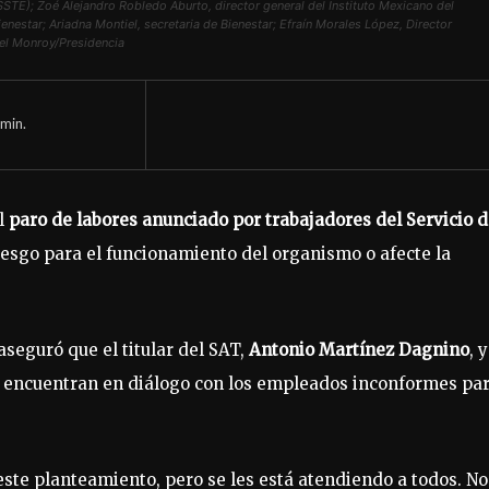
SSTE); Zoé Alejandro Robledo Aburto, director general del Instituto Mexicano del
enestar; Ariadna Montiel, secretaria de Bienestar; Efraín Morales López, Director
el Monroy/Presidencia
min.
l
paro de labores anunciado por trabajadores del Servicio 
esgo para el funcionamiento del organismo o afecte la
seguró que el titular del SAT,
Antonio Martínez Dagnino
, y
e encuentran en diálogo con los empleados inconformes pa
ste planteamiento, pero se les está atendiendo a todos. No