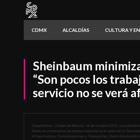
CDMX
ALCALDÍAS
CULTURA Y E
Sheinbaum minimiza 
“Son pocos los traba
servicio no se verá 
Cuauhtémoc, Ciudad de México. 14 de octubre 2025. La president
Pardo en conferencia de prensa matutina en el salón de la Tesorer
Infraestructura, Comunicaciones y Transportes; David Kershenobich,