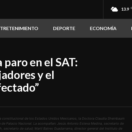
13.9
NTRETENIMIENTO
DEPORTE
ECONOMÍA
paro en el SAT:
jadores y el
afectado”
a constitucional de los Estados Unidos Mexicanos, la Doctora Claudia Sheinbaum
ía de Palacio Nacional. La acompañan: Jesús Antonio Esteva Medina, secretario de
 secretario de salud; Martí Batres Guadarrama, director general del Instituto de