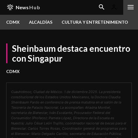
News
Hub
CDMX
ALCALDÍAS
CULTURA Y ENTRETENIMIENTO
Sheinbaum destaca encuentro
con Singapur
CDMX
Cuauhtémoc, Ciudad de México. 1 de diciembre 2025. La presidenta
constitucional de los Estados Unidos Mexicanos, la Doctora Claudia
Sheinbaum Pardo en conferencia de prensa matutina en el salón de la
Tesorería de Palacio Nacional. La acompañan: Ariadna Montiel,
secretaria de Bienestar; Iván Escalante, Procurador Federal del
Consumidor (Profeco); Pamela López, Directora de la Escuela es
Nuestra; Julio César León Trujillo, coordinador nacional de becas para el
Bienestar; Carlos Torres Rosas, Coordinador general de programas para
el Bienestar; Mario Delgado Carrillo, secretario de Educación Pública;