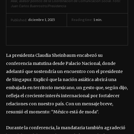
Real, asesor político de la Coordinación de Comunicación Social. Foto:
Juan Carlos Buenrostro/Presidencia
diciembre 1, 2025
Reading time:
1
min.
Published:
La presidenta Claudia Sheinbaum encabezó su
conferencia matutina desde Palacio Nacional, donde
adelantó que sostendría un encuentro con el presidente
de Singapur. Explicó que la nación asiática abrirá una
embajada en territorio mexicano, un gesto que, según dijo,
refleja el creciente interés internacional por fortalecer
relaciones con nuestro país. Con un mensaje breve,
resumió el momento: “México está de moda”.
Durante la conferencia, la mandataria también agradeció