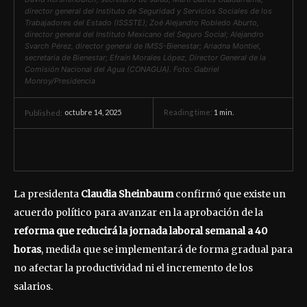
director general del Instituto de Seguridad y Servicios Sociales de los
Trabajadores del Estado (ISSSTE); Zoé Alejandro Robledo Aburto,
director general del Instituto Mexicano del Seguro Social; Alejandro
Svarch Pérez, director general de IMSS-Bienestar; Ariadna Montiel,
secretaria de Bienestar; Efraín Morales López, Director General de la
Comisión Nacional del Agua (CONAGUA). Foto: Gabriel
Monroy/Presidencia
octubre 14, 2025
Reading time:
1
min.
Published:
La presidenta
Claudia Sheinbaum
confirmó que existe un
acuerdo político para avanzar en la aprobación de la
reforma que reducirá la jornada laboral semanal a 40
horas
, medida que se implementará de forma gradual para
no afectar la productividad ni el incremento de los
salarios.