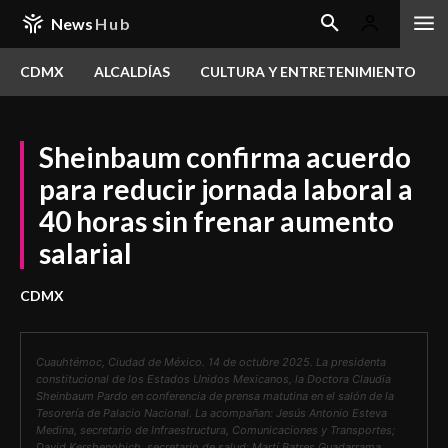
News
Hub
CDMX
ALCALDÍAS
CULTURA Y ENTRETENIMIENTO
Sheinbaum confirma acuerdo
para reducir jornada laboral a
40 horas sin frenar aumento
salarial
CDMX
Cuauhtémoc, Ciudad de México. 14 de octubre 2025. La presidenta
constitucional de los Estados Unidos Mexicanos, la Doctora Claudia
Sheinbaum Pardo en conferencia de prensa matutina en el salón de la
Tesorería de Palacio Nacional. La acompañan: Jesús Antonio Esteva
Medina, secretario de Infraestructura, Comunicaciones y Transportes;
David Kershenobich, secretario de salud; Martí Batres Guadarrama,