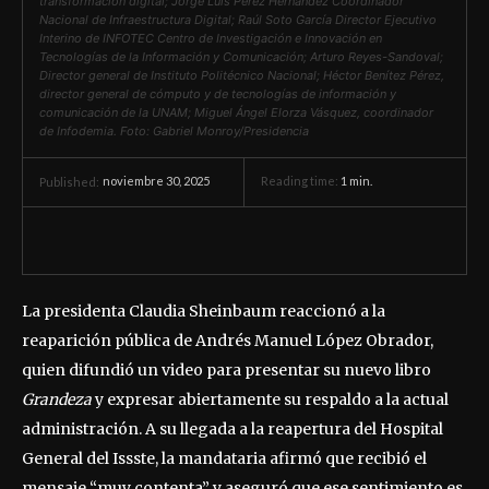
transformación digital; Jorge Luis Pérez Hernández Coordinador
Nacional de Infraestructura Digital; Raúl Soto García Director Ejecutivo
Interino de INFOTEC Centro de Investigación e Innovación en
Tecnologías de la Información y Comunicación; Arturo Reyes-Sandoval;
Director general de Instituto Politécnico Nacional; Héctor Benítez Pérez,
director general de cómputo y de tecnologías de información y
comunicación de la UNAM; Miguel Ángel Elorza Vásquez, coordinador
de Infodemia. Foto: Gabriel Monroy/Presidencia
noviembre 30, 2025
Reading time:
1
min.
Published:
La presidenta Claudia Sheinbaum reaccionó a la
reaparición pública de Andrés Manuel López Obrador,
quien difundió un video para presentar su nuevo libro
Grandeza
y expresar abiertamente su respaldo a la actual
administración. A su llegada a la reapertura del Hospital
General del Issste, la mandataria afirmó que recibió el
mensaje “muy contenta” y aseguró que ese sentimiento es