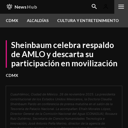
News
Hub
CDMX
ALCALDÍAS
CULTURA Y ENTRETENIMIENTO
Sheinbaum celebra respaldo
de AMLO y descarta su
participación en movilización
CDMX
Cuauhtémoc, Ciudad de México. 26 de noviembre 2025. La presidenta
constitucional de los Estados Unidos Mexicanos, la Doctora Claudia
Sheinbaum Pardo en conferencia de prensa matutina en el salón de la
Tesorería de Palacio Nacional. La acompañan: Efraín Morales López,
Director General de la Comisión Nacional del Agua (CONAGUA); Rosaura
Ruiz Gutiérrez, Secretaría de Ciencia Humanidades Tecnología e
Innovación; José Antonio Peña Merino, director de la agencia de