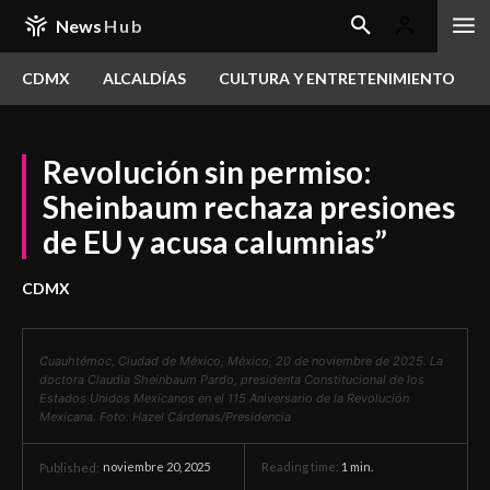
News
Hub
CDMX
ALCALDÍAS
CULTURA Y ENTRETENIMIENTO
Revolución sin permiso:
Sheinbaum rechaza presiones
de EU y acusa calumnias”
CDMX
Cuauhtémoc, Ciudad de México, México, 20 de noviembre de 2025. La
doctora Claudia Sheinbaum Pardo, presidenta Constitucional de los
Estados Unidos Mexicanos en el 115 Aniversario de la Revolución
Mexicana. Foto: Hazel Cárdenas/Presidencia
noviembre 20, 2025
Reading time:
1
min.
Published: