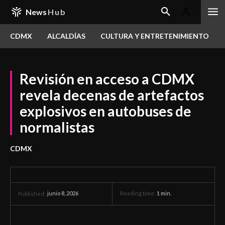
News
Hub
CDMX
ALCALDÍAS
CULTURA Y ENTRETENIMIENTO
Revisión en acceso a CDMX
revela decenas de artefactos
explosivos en autobuses de
normalistas
CDMX
junio 8, 2026
Reading time:
1
min.
Published: