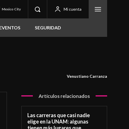
C
Mi cuenta
Mexico City
EVENTOS
SEGURIDAD
Venustiano Carranza
Artículos relacionados
Las carreras que casi nadie
elige en la UNAM: algunas
tienen más lugares que