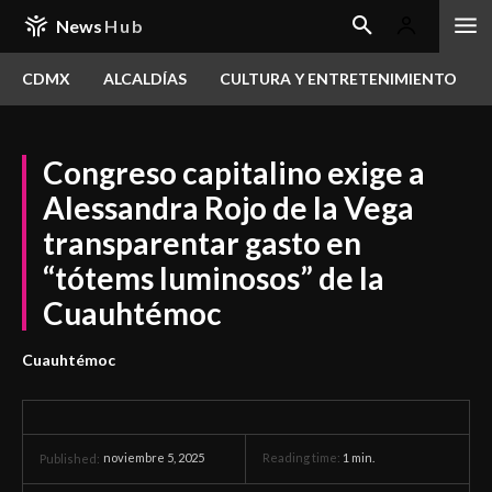
News
Hub
CDMX
ALCALDÍAS
CULTURA Y ENTRETENIMIENTO
Congreso capitalino exige a
Alessandra Rojo de la Vega
transparentar gasto en
“tótems luminosos” de la
Cuauhtémoc
Cuauhtémoc
noviembre 5, 2025
Reading time:
1
min.
Published: