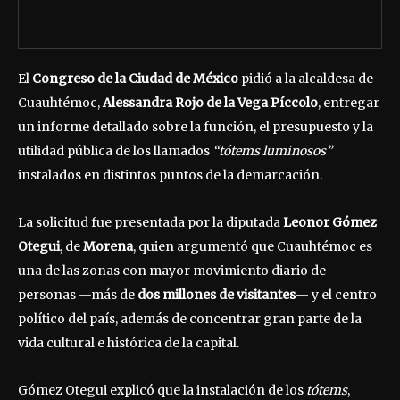
El
Congreso de la Ciudad de México
pidió a la alcaldesa de
Cuauhtémoc,
Alessandra Rojo de la Vega Píccolo
, entregar
un informe detallado sobre la función, el presupuesto y la
utilidad pública de los llamados
“tótems luminosos”
instalados en distintos puntos de la demarcación.
La solicitud fue presentada por la diputada
Leonor Gómez
Otegui
, de
Morena
, quien argumentó que Cuauhtémoc es
una de las zonas con mayor movimiento diario de
personas —más de
dos millones de visitantes
— y el centro
político del país, además de concentrar gran parte de la
vida cultural e histórica de la capital.
Gómez Otegui explicó que la instalación de los
tótems
,