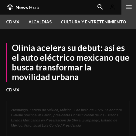
News
Hub
CDMX
ALCALDÍAS
CULTURA Y ENTRETENIMIENTO
Olinia acelera su debut: así es
el auto eléctrico mexicano que
busca transformar la
movilidad urbana
CDMX
Zumpango, Estado de México, México, 7 de junio de 2026. La doctora
Claudia Sheinbaum Pardo, presidenta Constitucional de los Estados
Unidos Mexicanos en Presentación de Olinia. Zumpango, Estado de
México. Foto: José Luis Conde / Presidencia