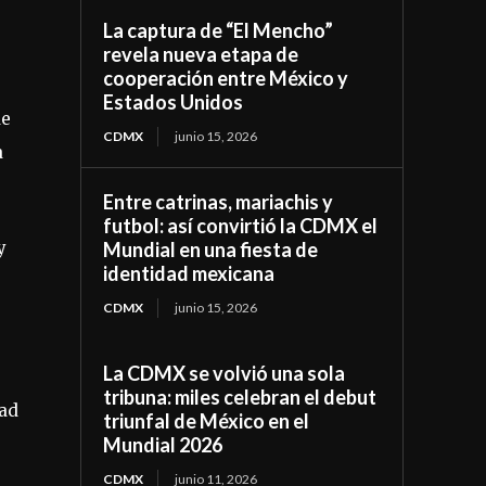
La captura de “El Mencho”
revela nueva etapa de
cooperación entre México y
Estados Unidos
de
CDMX
junio 15, 2026
a
Entre catrinas, mariachis y
futbol: así convirtió la CDMX el
y
Mundial en una fiesta de
identidad mexicana
CDMX
junio 15, 2026
La CDMX se volvió una sola
tribuna: miles celebran el debut
dad
triunfal de México en el
Mundial 2026
CDMX
junio 11, 2026