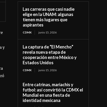
Las carreras que casi nadie
elige en la UNAM: algunas
tienen más lugares que
aspirantes
re
CDMX
junio 15, 2026
La captura de “El Mencho”
a y
revela nueva etapa de
cooperación entre México y
Estados Unidos
ra
CDMX
junio 15, 2026
eró
Entre catrinas, mariachis y
futbol: así convirtió la CDMX el
Mundial en una fiesta de
identidad mexicana