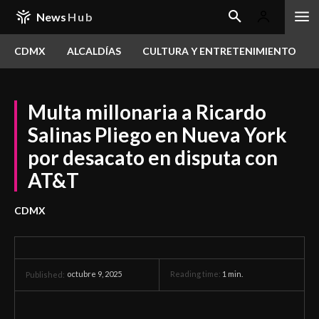
News
Hub
CDMX
ALCALDÍAS
CULTURA Y ENTRETENIMIENTO
Multa millonaria a Ricardo
Salinas Pliego en Nueva York
por desacato en disputa con
AT&T
CDMX
octubre 9, 2025
Reading time:
1
min.
Published: