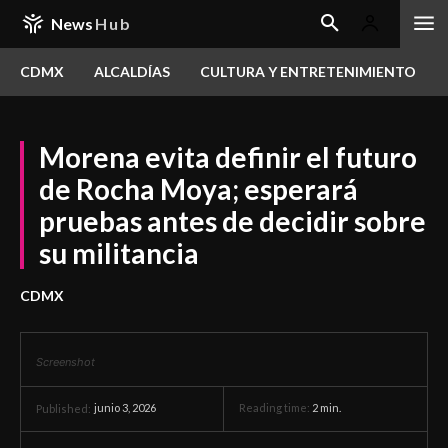
News
Hub
CDMX
ALCALDÍAS
CULTURA Y ENTRETENIMIENTO
Morena evita definir el futuro
de Rocha Moya; esperará
pruebas antes de decidir sobre
su militancia
CDMX
Screenshot
junio 3, 2026
Reading time:
2
min.
Published: