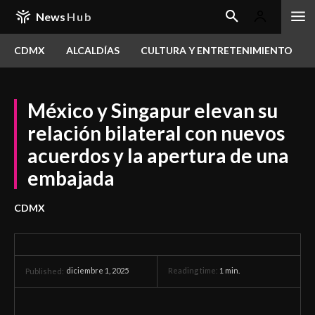
News
Hub
CDMX
ALCALDÍAS
CULTURA Y ENTRETENIMIENTO
México y Singapur elevan su
relación bilateral con nuevos
acuerdos y la apertura de una
embajada
CDMX
diciembre 1, 2025
Reading time:
1
min.
Published: