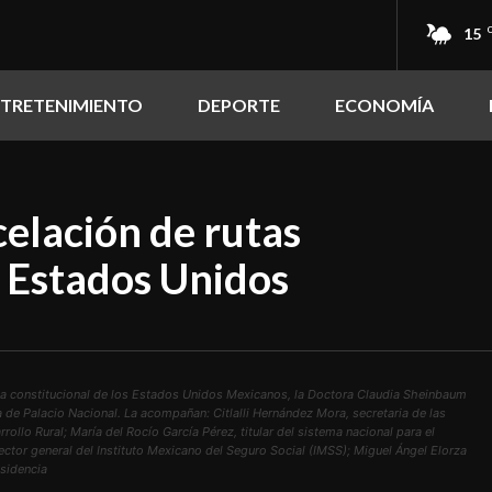
15
NTRETENIMIENTO
DEPORTE
ECONOMÍA
elación de rutas
 Estados Unidos
a constitucional de los Estados Unidos Mexicanos, la Doctora Claudia Sheinbaum
a de Palacio Nacional. La acompañan: Citlalli Hernández Mora, secretaria de las
rollo Rural; María del Rocío García Pérez, titular del sistema nacional para el
rector general del Instituto Mexicano del Seguro Social (IMSS); Miguel Ángel Elorza
sidencia