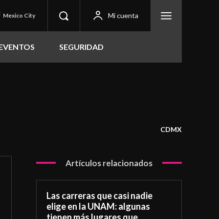
C
Mi cuenta
Mexico City
EVENTOS
SEGURIDAD
CDMX
Artículos relacionados
Las carreras que casi nadie
elige en la UNAM: algunas
tienen más lugares que