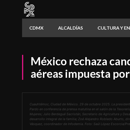
CDMX
ALCALDÍAS
CULTURA Y E
México rechaza canc
aéreas impuesta por
Cuauhtémoc, Ciudad de México. 29 de octubre 2025. La president
Pardo en conferencia de prensa matutina en el salón de la Tesorerí
Mujeres; Julio Berdegué Sacristán, Secretario de Agricultura y Desar
desarrollo integral de la familia; Zoé Alejandro Robledo Aburto, di
Vásquez, coordinador de Infodemia. Foto: Saúl López Escorcia/Pre