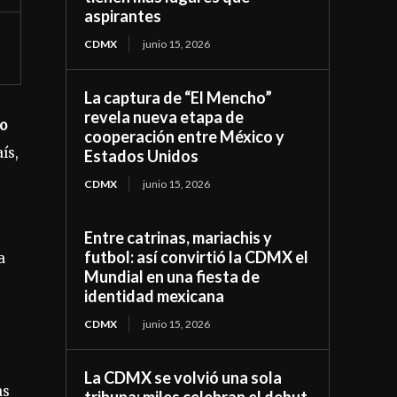
aspirantes
CDMX
junio 15, 2026
La captura de “El Mencho”
revela nueva etapa de
o
cooperación entre México y
ís,
Estados Unidos
CDMX
junio 15, 2026
Entre catrinas, mariachis y
futbol: así convirtió la CDMX el
a
Mundial en una fiesta de
identidad mexicana
CDMX
junio 15, 2026
La CDMX se volvió una sola
as
tribuna: miles celebran el debut