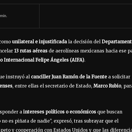
min.
 como
unilateral e injustificada
la decisión del
Departament
ncelar
13 rutas aéreas
de aerolíneas mexicanas hacia ese pa
o Internacional Felipe Ángeles (AIFA)
.
ue instruyó al
canciller Juan Ramón de la Fuente
a solicitar
denses
, entre ellas el secretario de Estado,
Marco Rubio
, par
esponder a
intereses políticos o económicos
que buscan
no es piñata de nadie”, expresó, tras subrayar que el
eto y cooperación con Estados Unidos y que las diferenci