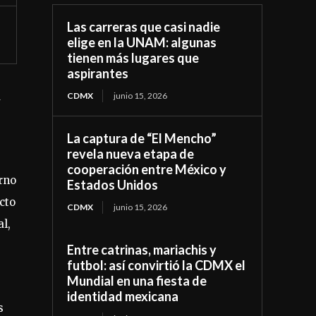
Las carreras que casi nadie
elige en la UNAM: algunas
tienen más lugares que
aspirantes
a
CDMX
junio 15, 2026
La captura de “El Mencho”
revela nueva etapa de
cooperación entre México y
rno
Estados Unidos
cto
CDMX
junio 15, 2026
l,
Entre catrinas, mariachis y
futbol: así convirtió la CDMX el
Mundial en una fiesta de
identidad mexicana
s