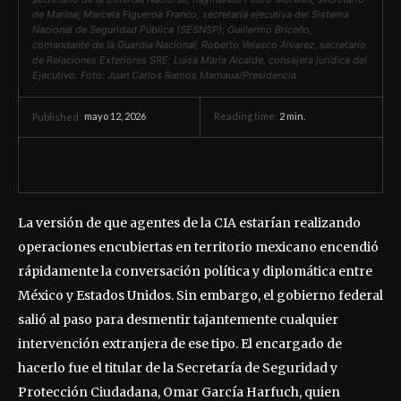
de Marina; Marcela Figueroa Franco, secretaria ejecutiva del Sistema
Nacional de Seguridad Pública (SESNSP); Guillermo Briceño,
comandante de la Guardia Nacional; Roberto Velasco Álvarez, secretario
de Relaciones Exteriores SRE; Luisa María Alcalde, consejera jurídica del
Ejecutivo. Foto: Juan Carlos Ramos Mamaua/Presidencia
mayo 12, 2026
Reading time:
2
min.
Published:
La versión de que agentes de la CIA estarían realizando
operaciones encubiertas en territorio mexicano encendió
rápidamente la conversación política y diplomática entre
México y Estados Unidos. Sin embargo, el gobierno federal
salió al paso para desmentir tajantemente cualquier
intervención extranjera de ese tipo. El encargado de
hacerlo fue el titular de la Secretaría de Seguridad y
Protección Ciudadana, Omar García Harfuch, quien