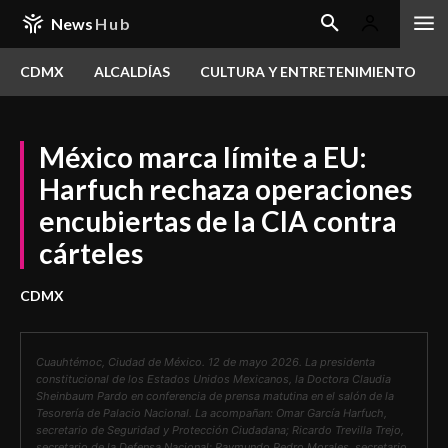
News
Hub
CDMX
ALCALDÍAS
CULTURA Y ENTRETENIMIENTO
México marca límite a EU:
Harfuch rechaza operaciones
encubiertas de la CIA contra
cárteles
CDMX
Cuauhtémoc, Ciudad de México. 12 de mayo 2026. La presidenta
constitucional de los Estados Unidos Mexicanos, la Doctora Claudia
Sheinbaum Pardo en conferencia de prensa matutina en el salón de la
Tesorería de Palacio Nacional. La acompañan: Omar García Harfuch,
secretario de Seguridad y Protección Ciudadana; Ricardo Trevilla Trejo,
secretario de la Defensa Nacional; Raymundo Pedro Morales, secretario