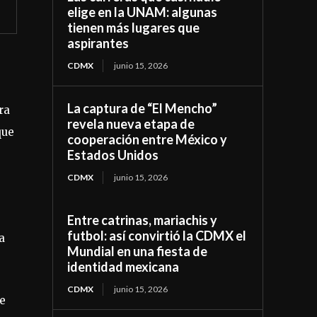
elige en la UNAM: algunas
tienen más lugares que
aspirantes
CDMX
junio 15, 2026
La captura de “El Mencho”
ra
revela nueva etapa de
que
cooperación entre México y
Estados Unidos
CDMX
junio 15, 2026
Entre catrinas, mariachis y
futbol: así convirtió la CDMX el
a
Mundial en una fiesta de
identidad mexicana
CDMX
junio 15, 2026
de