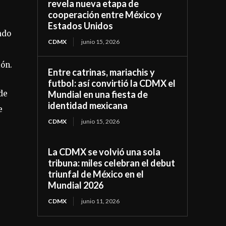
revela nueva etapa de
cooperación entre México y
Estados Unidos
ado
CDMX
junio 15, 2026
ión.
Entre catrinas, mariachis y
futbol: así convirtió la CDMX el
de
Mundial en una fiesta de
identidad mexicana
e
CDMX
junio 15, 2026
La CDMX se volvió una sola
tribuna: miles celebran el debut
triunfal de México en el
Mundial 2026
CDMX
junio 11, 2026