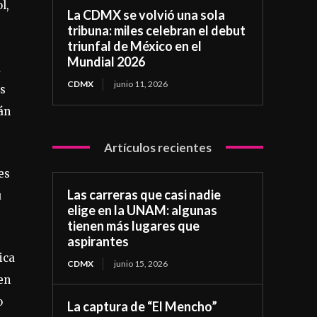
l,
La CDMX se volvió una sola
tribuna: miles celebran el debut
triunfal de México en el
Mundial 2026
a
CDMX
junio 11, 2026
os
án
Artículos recientes
es
Las carreras que casi nadie
u
elige en la UNAM: algunas
tienen más lugares que
aspirantes
ica
CDMX
junio 15, 2026
en
o
La captura de “El Mencho”