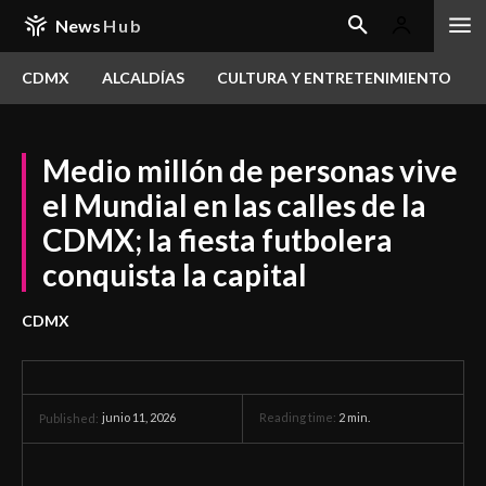
News
Hub
CDMX
ALCALDÍAS
CULTURA Y ENTRETENIMIENTO
Medio millón de personas vive
el Mundial en las calles de la
CDMX; la fiesta futbolera
conquista la capital
CDMX
junio 11, 2026
Reading time:
2
min.
Published: