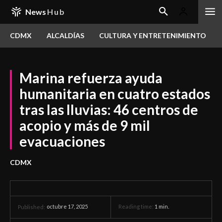
News
Hub
CDMX
ALCALDÍAS
CULTURA Y ENTRETENIMIENTO
Marina refuerza ayuda
humanitaria en cuatro estados
tras las lluvias: 46 centros de
acopio y más de 9 mil
evacuaciones
CDMX
octubre 17, 2025
Reading time:
1
min.
Published: