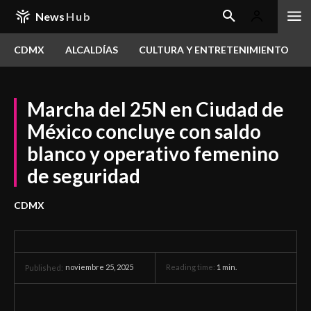
News
Hub
CDMX
ALCALDÍAS
CULTURA Y ENTRETENIMIENTO
Marcha del 25N en Ciudad de
México concluye con saldo
blanco y operativo femenino
de seguridad
CDMX
noviembre 25, 2025
Reading time:
1
min.
Published: