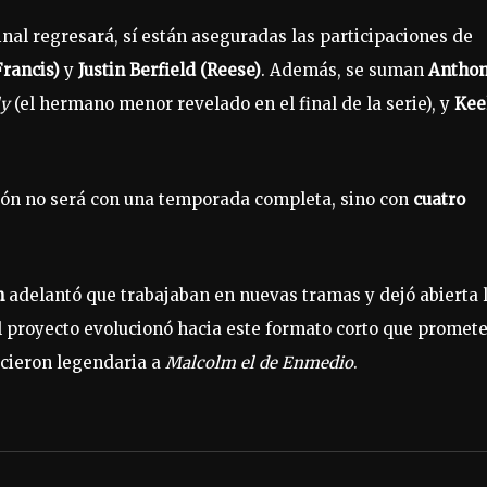
inal regresará, sí están aseguradas las participaciones de
rancis)
y
Justin Berfield (Reese)
. Además, se suman
Antho
ly
(el hermano menor revelado en el final de la serie), y
Kee
isión no será con una temporada completa, sino con
cuatro
n
adelantó que trabajaban en nuevas tramas y dejó abierta 
l proyecto evolucionó hacia este formato corto que promet
icieron legendaria a
Malcolm el de Enmedio
.