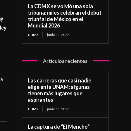
La CDMX se volvió una sola
tribuna: miles celebran el debut
triunfal de México en el
ny
Mundial 2026
ley
CDMX
junio 11, 2026
Artículos recientes
la
Las carreras que casi nadie
elige en la UNAM: algunas
e
tienen más lugares que
aspirantes
CDMX
junio 15, 2026
La captura de “El Mencho”