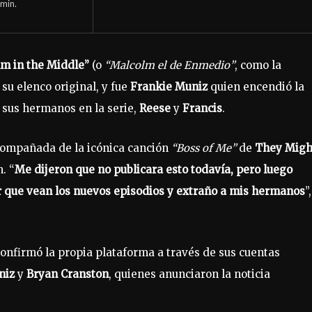
min.
m in the Middle”
(o
“Malcolm el de Enmedio”
, como la
 su elenco original, y fue
Frankie Muniz
quien encendió la
 sus hermanos en la serie,
Reese
y
Francis
.
 acompañada de la icónica canción
“Boss of Me”
de
They Migh
. “
Me dijeron que no publicara esto todavía, pero luego
 que vean los nuevos episodios y extraño a mis hermanos
”,
confirmó la propia plataforma a través de sus cuentas
niz
y
Bryan Cranston
, quienes anunciaron la noticia