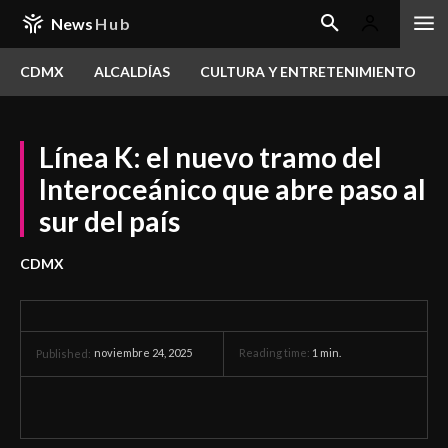
News
Hub
CDMX
ALCALDÍAS
CULTURA Y ENTRETENIMIENTO
Línea K: el nuevo tramo del
Interoceánico que abre paso al
sur del país
CDMX
noviembre 24, 2025
Reading time:
1
min.
Published: