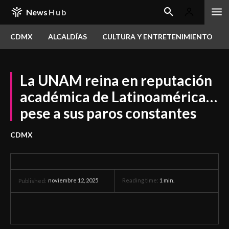
News
Hub
CDMX
ALCALDÍAS
CULTURA Y ENTRETENIMIENTO
La UNAM reina en reputación
académica de Latinoamérica…
pese a sus paros constantes
CDMX
noviembre 12, 2025
Reading time:
1
min.
Published: