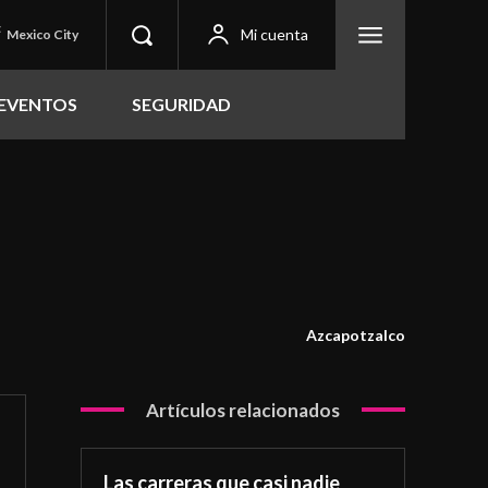
C
Mi cuenta
Mexico City
EVENTOS
SEGURIDAD
Azcapotzalco
Artículos relacionados
Las carreras que casi nadie