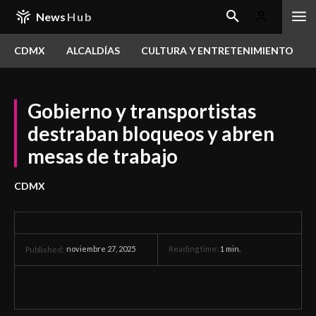
News
Hub
CDMX
ALCALDÍAS
CULTURA Y ENTRETENIMIENTO
Gobierno y transportistas
destraban bloqueos y abren
mesas de trabajo
CDMX
noviembre 27, 2025
Reading time:
1
min.
Published: