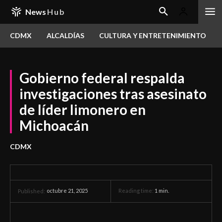
News
Hub
CDMX
ALCALDÍAS
CULTURA Y ENTRETENIMIENTO
Gobierno federal respalda
investigaciones tras asesinato
de líder limonero en
Michoacán
CDMX
octubre 21, 2025
Reading time:
1
min.
Published: