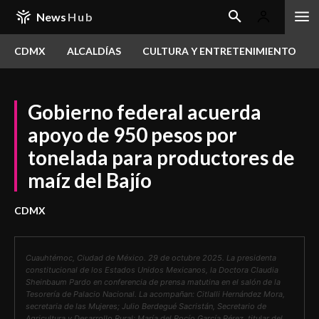
News
Hub
CDMX
ALCALDÍAS
CULTURA Y ENTRETENIMIENTO
Gobierno federal acuerda
apoyo de 950 pesos por
tonelada para productores de
maíz del Bajío
CDMX
Cuauhtémoc, Ciudad de México. 29 de octubre 2025. La presidenta
constitucional de los Estados Unidos Mexicanos, la Doctora Claudia
Sheinbaum Pardo en conferencia de prensa matutina en el salón de la
Tesorería de Palacio Nacional. La acompañan: Citlalli Hernández Mora,
secretaria de las Mujeres; Julio Berdegué Sacristán, Secretario de
Agricultura y Desarrollo Rural; María del Rocío García Pérez, titular del