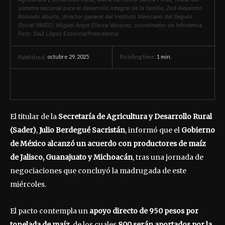
sistema nacional para el desarrollo integral de la familia; Zoé Alejandro
Robledo Aburto, director general del Instituto Mexicano del Seguro
Social (IMSS); Miguel Ángel Elorza Vásquez, coordinador de Infodemia.
Foto: Saúl López Escorcia/Presidencia
octubre 29, 2025
Reading time:
1
min.
Published:
El titular de la
Secretaría de Agricultura y Desarrollo Rural
(Sader)
,
Julio Berdegué Sacristán
, informó que el
Gobierno
de México alcanzó un acuerdo con productores de maíz
de Jalisco, Guanajuato y Michoacán
, tras una jornada de
negociaciones que concluyó la madrugada de este
miércoles.
El pacto contempla un
apoyo directo de 950 pesos por
tonelada de maíz
, de los cuales
800 serán aportados por la