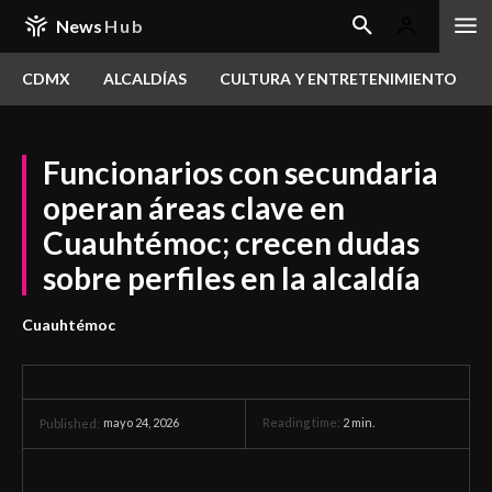
News
Hub
CDMX
ALCALDÍAS
CULTURA Y ENTRETENIMIENTO
Funcionarios con secundaria
operan áreas clave en
Cuauhtémoc; crecen dudas
sobre perfiles en la alcaldía
Cuauhtémoc
mayo 24, 2026
Reading time:
2
min.
Published: