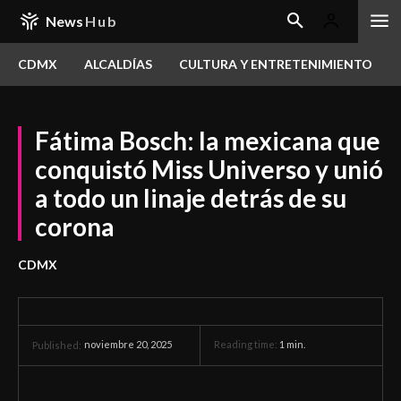
News
Hub
CDMX
ALCALDÍAS
CULTURA Y ENTRETENIMIENTO
Fátima Bosch: la mexicana que
conquistó Miss Universo y unió
a todo un linaje detrás de su
corona
CDMX
noviembre 20, 2025
Reading time:
1
min.
Published: