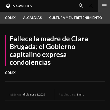
News
Hub
CDMX
ALCALDÍAS
CULTURA Y ENTRETENIMIENTO
Fallece la madre de Clara
Brugada; el Gobierno
capitalino expresa
condolencias
CDMX
diciembre 1, 2025
Reading time:
1
min.
Published: