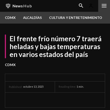
News
Hub
CDMX
ALCALDÍAS
CULTURA Y ENTRETENIMIENTO
El frente frío número 7 traerá
heladas y bajas temperaturas
en varios estados del país
CDMX
octubre 13, 2025
Reading time:
1
min.
Published: