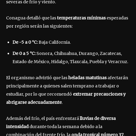
severas de frío y viento.
Conagua detalló que las
temperaturas mínimas
esperadas
por región serán las siguientes:
De -5 a 0 °C:
Baja California.
De 0 a 5 °C:
Sonora, Chihuahua, Durango, Zacatecas,
Estado de México, Hidalgo, Tlaxcala, Puebla y Veracruz.
El organismo advirtió que las
heladas matutinas
afectarán
principalmente a quienes salen temprano a trabajar o
estudiar, por lo que recomendó
extremar precauciones y
abrigarse adecuadamente
.
Además del frío, el país enfrentará
lluvias de diversa
intensidad
durante toda la semana debido a la
combinación del frente frío, la
onda tropical número 37
,