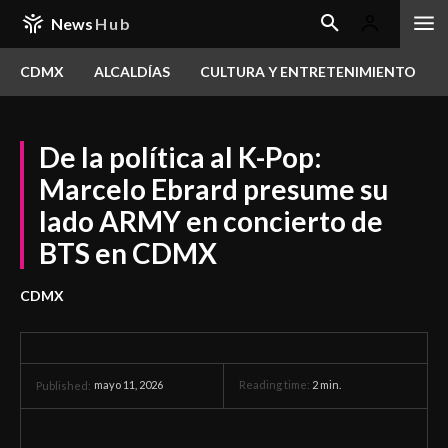
News
Hub
CDMX
ALCALDÍAS
CULTURA Y ENTRETENIMIENTO
De la política al K-Pop:
Marcelo Ebrard presume su
lado ARMY en concierto de
BTS en CDMX
CDMX
mayo 11, 2026
Reading time:
2
min.
Published: