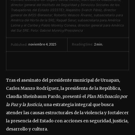
director general del Instituto de Seguridad y Servicios Sociales de los
Trabajadores del Estado (ISSSTE); Alejandro Svarch Pérez, director
general de IMSS-Bienestar; Roberto Velasco Álvarez, subsecretario para
América del Norte de la SRE; Raquel Serur; subsecretaria para América
Latina y el Caribe y Pablo Monroy Conesa, director general para América
del Sur SRE. Foto: Gabriel Monroy/Presidencia
noviembre 4, 2025
Reading time:
2
min.
Published:
Tras el asesinato del presidente municipal de Uruapan,
Carlos Manzo Rodríguez, la presidenta de la República,
Claudia Sheinbaum Pardo, presentó el
Plan Michoacán por
la Paz y la Justicia
, una estrategia integral que busca
atender las causas estructurales de la violencia y fortalecer
la presencia del Estado con acciones en seguridad, justicia,
desarrollo y cultura.